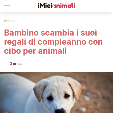
Animali
Bambino scambia i suoi
regali di compleanno con
cibo per animali
3 minuti