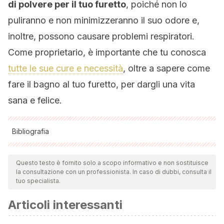
di polvere per il tuo furetto
, poiché non lo
puliranno e non minimizzeranno il suo odore e,
inoltre, possono causare problemi respiratori.
Come proprietario, è importante che tu conosca
tutte le sue cure e necessità
, oltre a sapere come
fare il bagno al tuo furetto, per dargli una vita
sana e felice.
Bibliografia
Tutte le fonti citate sono state esaminate a fondo dal nostro
team per garantirne la qualità, l'affidabilità, l'attualità e la
Questo testo è fornito solo a scopo informativo e non sostituisce
la consultazione con un professionista. In caso di dubbi, consulta il
validità. La bibliografia di questo articolo è stata considerata
tuo specialista.
affidabile e di precisione accademica o scientifica.
Articoli interessanti
Animapedia. (2019, 9 septiembre).
Hurón
.
https://animapedia.org/animales-terrestres/huron/