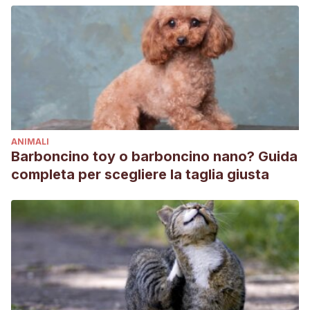
Animal Rescue League of Iowa. (s. f.).
Enjoying Your Ferret
. ARL.
Recuperado 12 de mayo de 2021, de https://www.arl-
iowa.org/webres/File/Ferrets_Enjoying%20your%20ferret.pdf
Bixler, H., & Ellis, C. (2004). Ferret care and husbandry.
The
veterinary clinics of North America. Exotic animal
practice
,
7
(2), 227–v. https://doi.org/10.1016/j.cvex.2004.02.002
Delic, A. (2021, 4 marzo).
Bathing Ferret Guide: Should You
ANIMALI
Bathe A Ferret & How Often?
Friendly Ferret.
Barboncino toy o barboncino nano? Guida
https://friendlyferret.com/bathing-ferrets/
completa per scegliere la taglia giusta
Dumb Friends League. (s. f.).
Ferrets
. Recuperado 12 de mayo
de 2021, de https://www.ddfl.org/resources/ferrets/
Roedores Domésticos. (s. f.).
Cuidados de un hurón
.
Recuperado 12 de mayo de 2021, de
https://www.roedomesticos.org/hurones/
The American Ferret Association. (s. f.).
Frequently Asked
Questions
. Recuperado 11 de mayo de 2021, de