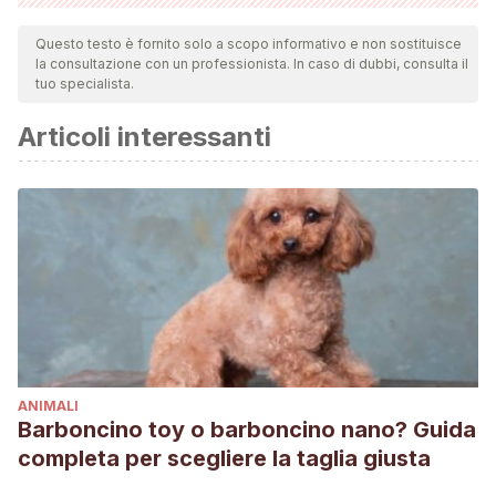
Tutte le fonti citate sono state esaminate a fondo dal nostro
team per garantirne la qualità, l'affidabilità, l'attualità e la
Questo testo è fornito solo a scopo informativo e non sostituisce
la consultazione con un professionista. In caso di dubbi, consulta il
validità. La bibliografia di questo articolo è stata considerata
tuo specialista.
affidabile e di precisione accademica o scientifica.
Articoli interessanti
ANIMALI
Barboncino toy o barboncino nano? Guida
completa per scegliere la taglia giusta