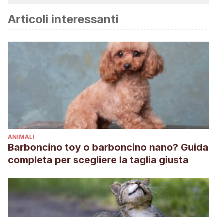
affidabile e di precisione accademica o scientifica.
Articoli interessanti
Szpaderska AM, Zuckerman JD, DiPietro LA (August 2003).
“Differential Injury Responses in Oral Mucosal and
Cutaneous Wounds”. J. Dent. Res. 82 (8): 621–6.
Hart BL, Powell KL (September 1990). “Antibacterial
properties of saliva: role in maternal periparturient
grooming and in licking wounds”. Physiol. Behav. 48 (3):
383–6.
Should dogs lick wounds to heal them? Recogido a 7 de
agosto en https://www.akc.org/expert-
ANIMALI
advice/health/should-dogs-lick-
Barboncino toy o barboncino nano? Guida
wounds/#:~:text=Licking%20might%20offer%20some%20pr
completa per scegliere la taglia giusta