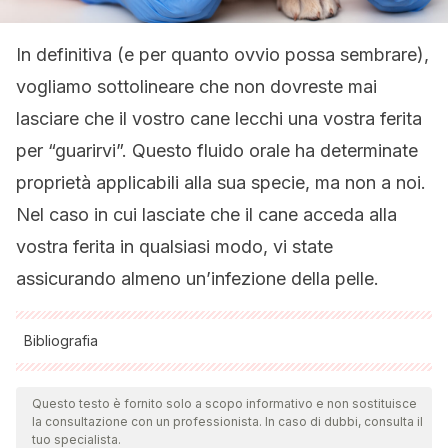
In definitiva (e per quanto ovvio possa sembrare),
vogliamo sottolineare che non dovreste mai
lasciare che il vostro cane lecchi una vostra ferita
per “guarirvi”. Questo fluido orale ha determinate
proprietà applicabili alla sua specie, ma non a noi.
Nel caso in cui lasciate che il cane acceda alla
vostra ferita in qualsiasi modo, vi state
assicurando almeno un’infezione della pelle.
Bibliografia
Tutte le fonti citate sono state esaminate a fondo dal nostro
team per garantirne la qualità, l'affidabilità, l'attualità e la
Questo testo è fornito solo a scopo informativo e non sostituisce
la consultazione con un professionista. In caso di dubbi, consulta il
validità. La bibliografia di questo articolo è stata considerata
tuo specialista.