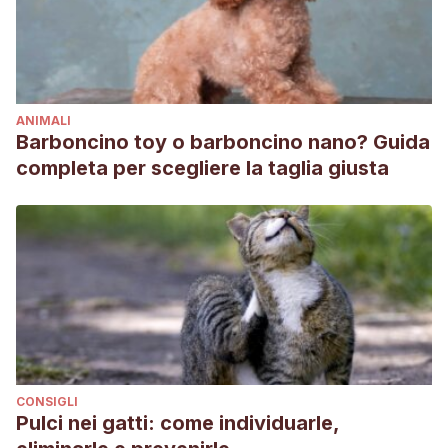
Introducción, clasificación y aproximación diagnóstica a la
epilepsia canina | PortalVeterinaria
. (s. f.). PortalVeterinaria.
Recuperado 14 de diciembre de 2021, de
https://www.portalveterinaria.com/articoli/articulos/28616/intr
ANIMALI
clasificacion-y-aproximacion-diagnostica-a-la-epilepsia-
Barboncino toy o barboncino nano? Guida
canina.html
completa per scegliere la taglia giusta
McGrath, S., Bartner, L. R., Rao, S., Packer, R. A., &
Gustafson, D. L. (2019). Randomized blinded controlled
clinical trial to assess the effect of oral cannabidiol
administration in addition to conventional antiepileptic
treatment on seizure frequency in dogs with intractable
idiopathic epilepsy.
Journal of the American Veterinary
Medical Association
,
254
(11), 1301-1308.
Berk, B. A., Law, T. H., Packer, R. M., Wessmann, A., Bathen‐
CONSIGLI
Nöthen, A., Jokinen, T. S., … & Volk, H. A. (2020). A
Pulci nei gatti: come individuarle,
multicenter randomized controlled trial of medium‐chain