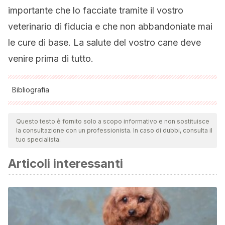
importante che lo facciate tramite il vostro
veterinario di fiducia e che non abbandoniate mai
le cure di base. La salute del vostro cane deve
venire prima di tutto.
Bibliografia
Tutte le fonti citate sono state esaminate a fondo dal nostro
team per garantirne la qualità, l'affidabilità, l'attualità e la
Questo testo è fornito solo a scopo informativo e non sostituisce
la consultazione con un professionista. In caso di dubbi, consulta il
validità. La bibliografia di questo articolo è stata considerata
tuo specialista.
affidabile e di precisione accademica o scientifica.
Articoli interessanti
Podell, M., Volk, H. A., Berendt, M., Löscher, W., Muñana, K.,
Patterson, E. E., & Platt, S. R. (2016). 2015 ACVIM small
animal consensus statement on seizure management in
dogs.
Journal of veterinary internal medicine
,
30
(2), 477-
490.