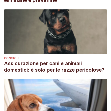
eliminarle e prevenirle
triglyceride dietary supplementation on epilepsy in
dogs.
Journal of veterinary internal medicine
,
34
(3), 1248-
1259.
CONSIGLI
Assicurazione per cani e animali
domestici: è solo per le razze pericolose?