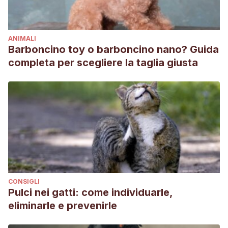
015-1360-0
Federación Europea de Fabricantes de Alimentos para
ANIMALI
Animales de Compañía (2017).
Guías Nutricionales para
Barboncino toy o barboncino nano? Guida
alimentos completos y complementarios para perros y
completa per scegliere la taglia giusta
gatos.
https://www.um.es/documents/14554/744854/Guias-
Nutricionales-FEDIAF-es-2017.pdf/410142b0-9ad7-4752-
a0a7-3b102b1dc3c0
DSM in Animal Nutrition & Health
. Companion Animals:
Vitamin Nutrition Vitamins for Dogs and Cats.
https://www.dsm.com/markets/anh/en_US/Compendium/compani
Wakshlag, J. J., Rassnick, K. M., Malone, E. K., Struble,
A. M., Vachhani, P., Trump, D. L., & Tian, L. (2011).
Cross-
CONSIGLI
sectional study to investigate the association between
Pulci nei gatti: come individuarle,
vitamin D status and cutaneous mast cell tumours in
eliminarle e prevenirle
Labrador retrievers.
British journal of nutrition
, 106(S1),
S60-S63.