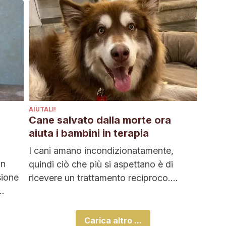
AIUTALI!
Cane salvato dalla morte ora
aiuta i bambini in terapia
I cani amano incondizionatamente,
un
quindi ciò che più si aspettano è di
sione
ricevere un trattamento reciproco.
Purtroppo, però, molte persone...
Carica altro ...