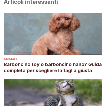
Articoli interessanti
Rabinowitz, A. (1995). Helping a species go extinct: the
Sumatran rhino in Borneo.
Conservation Biology
,
9
(3), 482-
488.
ANIMALI
Barboncino toy o barboncino nano? Guida
completa per scegliere la taglia giusta