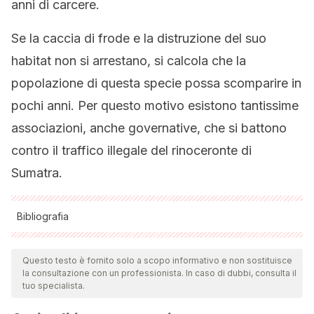
anni di carcere.
Se la caccia di frode e la distruzione del suo
habitat non si arrestano, si calcola che la
popolazione di questa specie possa scomparire in
pochi anni. Per questo motivo esistono tantissime
associazioni, anche governative, che si battono
contro il traffico illegale del rinoceronte di
Sumatra.
Bibliografia
Tutte le fonti citate sono state esaminate a fondo dal nostro
team per garantirne la qualità, l'affidabilità, l'attualità e la
Questo testo è fornito solo a scopo informativo e non sostituisce
la consultazione con un professionista. In caso di dubbi, consulta il
validità. La bibliografia di questo articolo è stata considerata
tuo specialista.
affidabile e di precisione accademica o scientifica.