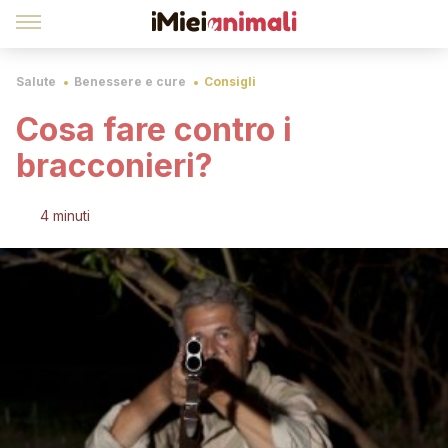
Salute
Benessere e cure
Consigli
Cosa fare contro i
bracconieri?
4 minuti