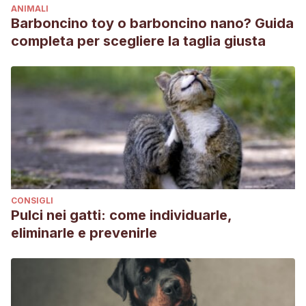
ANIMALI
la Universidad Austral de Chile, Valdivia, durante el período
Barboncino toy o barboncino nano? Guida
1997-2004.
Archivos de medicina veterinaria
,
40
(3), 289-
completa per scegliere la taglia giusta
294.
Palmero, M. (2019) Disnea Aguda, Ronquidos, Sonidos
inspiratorios… y ahora ¿qué hago?. Congreso Veterinario
Ibiza. Recuperado el 28 de marzo de 2022, disponible en:
https://congresoveterinarioibiza.com/wp-
content/uploads/Disnea-aguda-ronquidos-sonidos-
inspiratorios…-M.-Palmero.pdf
Palmero, M. L., & Felino, G. C. C. Calicivirus Virulento
CONSIGLI
Sistémico (VS-FCV). Obtenido de Gattos Centro Clínico
Pulci nei gatti: come individuarle,
Felino: https://www. gattos.
eliminarle e prevenirle
net/images/Publicaciones/Marisa/ArticulosNuevos/7ACaliciv
irusVirulentoSistemico. pdf.
Dambolena, I., Paludi, A., Nieto, M. & Dolcini, G. (2017)
Calicivirus felino en gatos vacunados. (Tesina de grado,