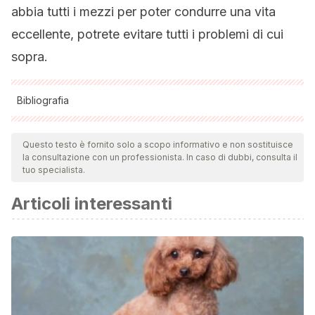
abbia tutti i mezzi per poter condurre una vita
eccellente, potrete evitare tutti i problemi di cui
sopra.
Bibliografia
Tutte le fonti citate sono state esaminate a fondo dal nostro
team per garantirne la qualità, l'affidabilità, l'attualità e la
Questo testo è fornito solo a scopo informativo e non sostituisce
la consultazione con un professionista. In caso di dubbi, consulta il
validità. La bibliografia di questo articolo è stata considerata
tuo specialista.
affidabile e di precisione accademica o scientifica.
Articoli interessanti
Wiggans, K. T., Sanchez-Migallon Guzman, D., Reilly, C. M.,
Vergneau-Grosset, C., Kass, P. H., & Hollingsworth, S. R.
(2018). Diagnosis, treatment, and outcome of and risk
factors for ophthalmic disease in leopard geckos
(Eublepharis macularius) at a veterinary teaching hospital:
52 cases (1985–2013). Journal of the American Veterinary