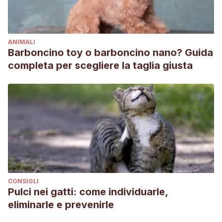
Medical Association, 252(3), 316-323.
Hall, A. J., & Lewbart, G. A. (2006). Treatment of dystocia in
a leopard gecko (Eublepharis macularius) by
ANIMALI
percutaneous ovocentesis. The Veterinary Record,
Barboncino toy o barboncino nano? Guida
158(21), 737.
completa per scegliere la taglia giusta
Hedley, J., MacHale, J., Rendle, M., & Crawford, A. (2021).
Neurological Examinations in Healthy Juvenile Bearded
Dragons (Pogona vitticeps) and Adult Leopard Geckos
(Eublepharis macularius). Journal of Herpetological
Medicine and Surgery, 31(2), 141-146.
De Vosjoli, P., Klingenberg, R., Tremper, R., & Viets, B.
(2011). The Leopard Gecko Manual: Includes African Fat-
Tailed Geckos. Fox Chapel Publishing.
CONSIGLI
De Vosjoil, P., Mazorlig, T., Klingenberg, R., Tremper, R., &
Pulci nei gatti: come individuarle,
Viets, B. (2017). The leopard gecko manual: Expert advice
eliminarle e prevenirle
for keeping and caring for a healthy leopard gecko. Fox