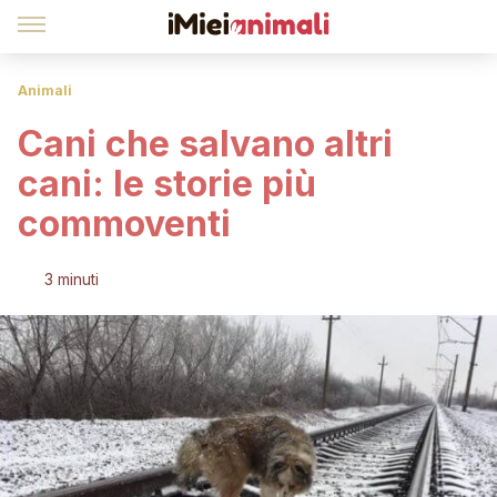
Animali
Cani che salvano altri
cani: le storie più
commoventi
3 minuti